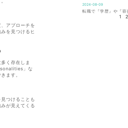
う。
2024-08-09
転職で『学歴』や『容
1
度、アプローチを
強みを見つけるヒ
る
数多く存在しま
alities」な
できます。
を見つけることも
強みが見えてくる