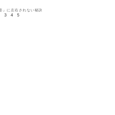
姿』に左右されない秘訣
2
3
4
5