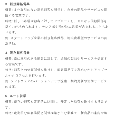
3. 新規開拓営業
概要: まだ取引のない新規顧客を開拓し、自社の商品やサービスを提
案する営業です。
特徴: 新しい市場や顧客に対してアプローチし、ゼロから信頼関係を
築く力が求められます。テレアポや飛び込み営業が含まれることもあ
ります。
例: スタートアップ企業の新規顧客獲得、地域密着型のサービスの普
及活動。
4. 既存顧客営業
概要: 既に取引のある顧客に対して、追加の製品やサービスを提案す
る営業です。
特徴: 顧客との信頼関係を維持し、顧客満足度を高めながらアップセ
ルやクロスセルを行います。
例: ソフトウェアのバージョンアップ提案、契約更新や追加サービス
の提案。
5. ルート営業
概要: 既存の顧客を定期的に訪問し、安定した取引を維持する営業で
す。
特徴: 定期的な顧客訪問と関係構築が主な業務で、新商品の案内や追