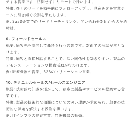
チする営業です。訪問せずにリモートで行います。
特徴: 多くのリードを効率的にフォローアップし、見込み客を営業チ
ームに引き継ぐ役割を果たします。
例: SaaS企業でのリードナーチャリング、問い合わせ対応からの契約
締結。
9. フィールドセールス
概要: 顧客先を訪問して商談を行う営業です。対面での商談が主とな
ります。
特徴: 顧客と直接対話することで、深い関係性を築きやすい。製品の
デモンストレーションや提案活動が行われます。
例: 医療機器の営業、B2Bのソリューション営業。
10. テクニカルセールス/セールスエンジニア
概要: 技術的な知識を活かして、顧客に製品やサービスを提案する営
業です。
特徴: 製品の技術的な側面についての深い理解が求められ、顧客の技
術的な課題を解決する役割を担います。
例: ITインフラの提案営業、精密機器の販売。