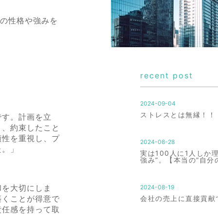
分の性格や強みを
recent post
2024-09-04
ストレスとは無縁！！
です。計画を立
く、約束したこと
頼性を重視し、プ
2024-08-28
た。」
実は100人に1人しか
強み”。【本当の”自分
和を大切にしま
2024-08-19
築くことが得意で
会社の売上に直接貢献
責任感を持って取