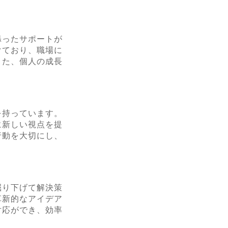
添ったサポートが
けており、職場に
また、個人の成長
を持っています。
に新しい視点を提
行動を大切にし、
掘り下げて解決策
革新的なアイデア
対応ができ、効率