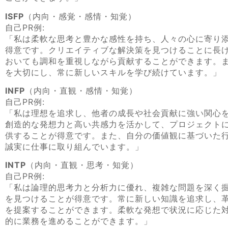
ISFP
（内向・感覚・感情・知覚）
自己PR例:
「私は柔軟な思考と豊かな感性を持ち、人々の心に寄り
得意です。クリエイティブな解決策を見つけることに長
おいても調和を重視しながら貢献することができます。
を大切にし、常に新しいスキルを学び続けています。」
INFP
（内向・直観・感情・知覚）
自己PR例:
「私は理想を追求し、他者の成長や社会貢献に強い関心
創造的な発想力と高い共感力を活かして、プロジェクト
供することが得意です。また、自分の価値観に基づいた
誠実に仕事に取り組んでいます。」
INTP
（内向・直観・思考・知覚）
自己PR例:
「私は論理的思考力と分析力に優れ、複雑な問題を深く
を見つけることが得意です。常に新しい知識を追求し、
を提案することができます。柔軟な発想で状況に応じた
的に業務を進めることができます。」