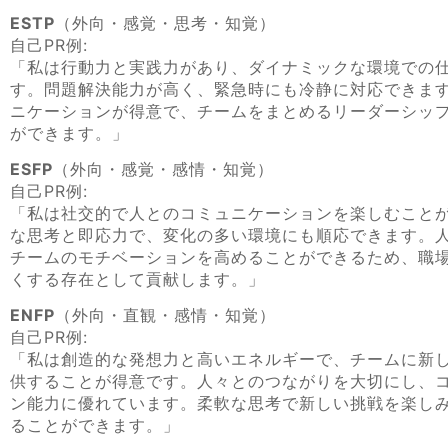
ESTP
（外向・感覚・思考・知覚）
自己PR例:
「私は行動力と実践力があり、ダイナミックな環境での
す。問題解決能力が高く、緊急時にも冷静に対応できま
ニケーションが得意で、チームをまとめるリーダーシッ
ができます。」
ESFP
（外向・感覚・感情・知覚）
自己PR例:
「私は社交的で人とのコミュニケーションを楽しむこと
な思考と即応力で、変化の多い環境にも順応できます。
チームのモチベーションを高めることができるため、職
くする存在として貢献します。」
ENFP
（外向・直観・感情・知覚）
自己PR例:
「私は創造的な発想力と高いエネルギーで、チームに新
供することが得意です。人々とのつながりを大切にし、
ン能力に優れています。柔軟な思考で新しい挑戦を楽し
ることができます。」