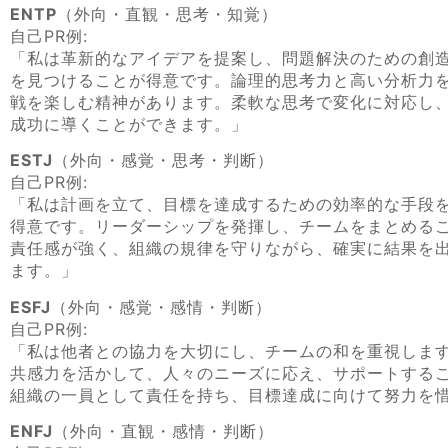
ENTP
（外向・直観・思考・知覚）
自己PR例:
「私は革新的なアイデアを提案し、問題解決のための創
を見つけることが得意です。論理的思考力と高い分析力
戦を楽しむ精神があります。柔軟な思考で変化に対応し
成功に導くことができます。」
ESTJ
（外向・感覚・思考・判断）
自己PR例:
「私は計画を立て、目標を達成するための効率的な手段
得意です。リーダーシップを発揮し、チームをまとめる
責任感が強く、組織の規律を守りながら、確実に結果を
ます。」
ESFJ
（外向・感覚・感情・判断）
自己PR例:
「私は他者との協力を大切にし、チームの和を重視しま
共感力を活かして、人々のニーズに応え、サポートする
組織の一員として責任を持ち、目標達成に向けて努力を
ENFJ
（外向・直観・感情・判断）