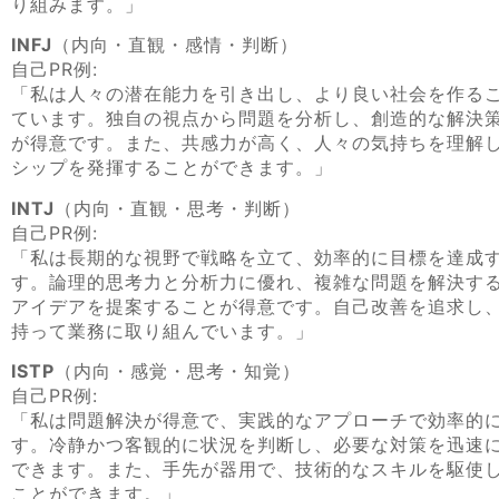
り組みます。」
INFJ
（内向・直観・感情・判断）
自己PR例:
「私は人々の潜在能力を引き出し、より良い社会を作る
ています。独自の視点から問題を分析し、創造的な解決
が得意です。また、共感力が高く、人々の気持ちを理解
シップを発揮することができます。」
INTJ
（内向・直観・思考・判断）
自己PR例:
「私は長期的な視野で戦略を立て、効率的に目標を達成
す。論理的思考力と分析力に優れ、複雑な問題を解決す
アイデアを提案することが得意です。自己改善を追求し
持って業務に取り組んでいます。」
ISTP
（内向・感覚・思考・知覚）
自己PR例:
「私は問題解決が得意で、実践的なアプローチで効率的
す。冷静かつ客観的に状況を判断し、必要な対策を迅速
できます。また、手先が器用で、技術的なスキルを駆使
ことができます。」