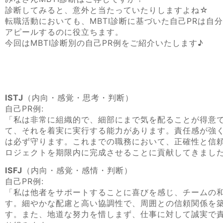
診断してみると、意外と当たっていたりしますよね☆
転職活動においても、MBTI診断に基づいた自己PRは自
アピールするのに役立ちます。
今回はMBTI診断別の自己PR例をご紹介いたします♪
ISTJ
（内向・感覚・思考・判断）
自己PR例:
「私は非常に組織的で、細部にまで気を配ることが得意
て、それを着実に実行する能力があります。責任感が強
は必ず守ります。これまでの職務において、正確性と信
ロジェクトを期限内に完成させることに貢献してきまし
ISFJ
（内向・感覚・感情・判断）
自己PR例:
「私は他者をサポートすることに喜びを感じ、チームの
す。細やかな配慮と高い協調性で、周囲との信頼関係を
す。また、地道な努力を惜しまず、仕事に対して誠実で